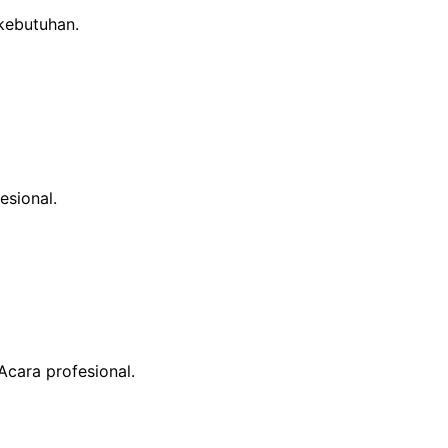
kebutuhan.
sional.
cara profesional.