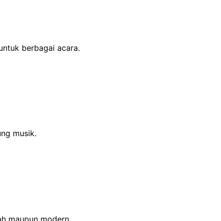
untuk berbagai acara.
ng musik.
rah maupun modern.