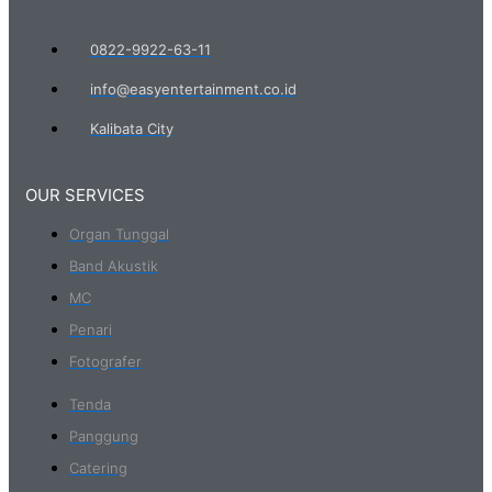
0822-9922-63-11
info@easyentertainment.co.id
Kalibata City
OUR SERVICES
Organ Tunggal
Band Akustik
MC
Penari
Fotografer
Tenda
Panggung
Catering