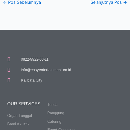
←
Pos Sebelumnya
Selanjutnya Pos
→
0822-9922-63-11
info@easyentertainment.co.id
Kalibata City
OUR SERVICES
Tenda
Panggung
Organ Tunggal
Catering
Band Akustik
Event Organizer