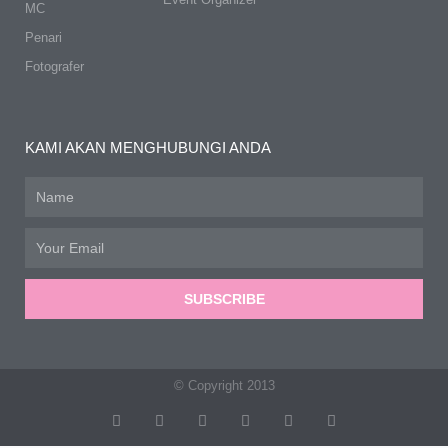
MC
Penari
Fotografer
KAMI AKAN MENGHUBUNGI ANDA
Name
Email
SUBSCRIBE
© Copyright 2013
T
F
D
Y
P
M
w
a
r
o
i
e