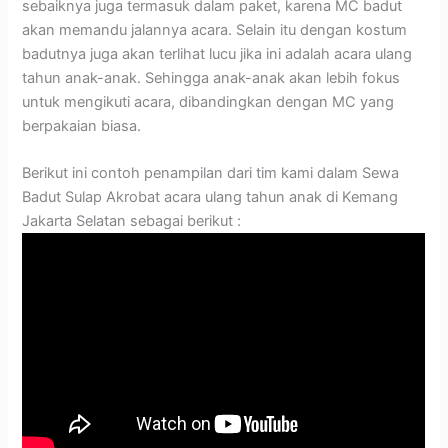
sebaiknya juga termasuk dalam paket, karena MC badut
akan memandu jalannya acara. Selain itu dengan kostum
badutnya juga akan terlihat lucu jika ini adalah acara ulang
tahun anak-anak. Sehingga anak-anak akan lebih fokus
untuk mengikuti acara, dibandingkan dengan MC yang
berpakaian biasa.
Berikut ini contoh penampilan dari tim kami dalam Sewa
Badut Sulap Akrobat acara ulang tahun anak di Kemang
Jakarta Selatan sebagai berikut :