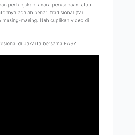
han pertunjukan, acara perusahaan, atau
ohnya adalah penari tradisional (tari
a masing-masing. Nah cuplikan video di
fesional di Jakarta bersama EASY