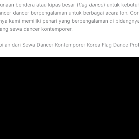
unaan bendera atau kipas besar (
flag dance
) untuk kebutu
dancer-dancer berpengalaman untuk berbagai acara loh. Cont
knya kami memiliki penari yang berpengalaman di bidangny
 yang sewa dancer kontemporer.
mpilan dari Sewa Dancer Kontemporer Korea Flag Dance Pro