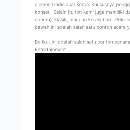
elemen tradisional Korea. Khususnya pengg
konser.
Selain itu tim kami juga memiliki 
daerah), klasik, maupun kreasi baru. Poko
bawah ini adalah salah satu contoh acara
Berikut ini adalah salah satu contoh pena
Entertainment :