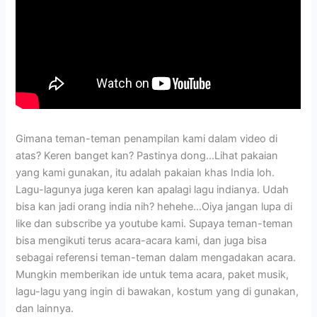
Gimana teman-teman penampilan kami dalam video di
atas? Keren banget kan? Pastinya dong…Lihat pakaian
yang kami gunakan, itu adalah pakaian khas India loh.
Lagu-lagunya juga keren kan apalagi lagu indianya. Udah
bisa kan jadi orang india nih? hehehe…Oiya jangan lupa di
like dan subscribe ya youtube kami. Supaya teman-teman
bisa mengikuti terus acara-acara kami, dan juga bisa
sebagai referensi teman-teman dalam mengadakan acara.
Mungkin memberikan ide untuk tema acara, paket musik,
lagu-lagu yang ingin di bawakan, kostum yang di gunakan,
dan lainnya.