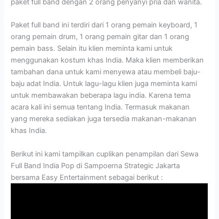
paket full band dengan 2 orang penyanyi pria dan wanita.
Paket full band ini terdiri dari 1 orang pemain keyboard, 1
orang pemain drum, 1 orang pemain gitar dan 1 orang
pemain bass. Selain itu klien meminta kami untuk
menggunakan kostum khas India. Maka klien memberikan
tambahan dana untuk kami menyewa atau membeli baju-
baju adat India. Untuk lagu-lagu klien juga meminta kami
untuk membawakan beberapa lagu india. Karena tema
acara kali ini semua tentang India. Termasuk makanan
yang mereka sediakan juga tersedia makanan-makanan
khas India.
Berikut ini kami tampilkan cuplikan penampilan dari Sewa
Full Band India Pop di Sampoerna Strategic Jakarta
bersama Easy Entertainment sebagai berikut :