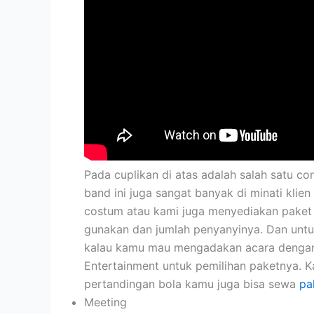
Pada cuplikan di atas adalah salah satu co
band ini juga sangat banyak di minati klie
costum atau kami juga menyediakan paket m
gunakan dan jumlah penyanyinya. Dan unt
kalau kamu mau mengadakan acara dengan 
Entertainment untuk pemilihan paketnya. 
pertandingan bola kamu juga bisa sewa
pa
Meeting