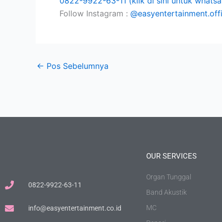
0822-9922-63-11 (klik di sini untuk whats
Follow Instagram :
@easyentertainment.offi
←
Pos Sebelumnya
OUR SERVICES
Organ Tunggal
0822-9922-63-11
Band Akustik
MC
info@easyentertainment.co.id