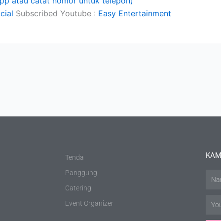
app atau catat nomor untuk telepon)
cial
Subscribed Youtube :
Easy Entertainment
KAM
Tenda
Panggung
Nam
Catering
Email
Event Organizer