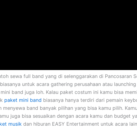
ntoh sewa full band yang di selenggarakan di Pancosaran So
n biasanya untuk acara gathering perusahaan atau launching
ini band juga loh. Kalau paket costum ini kamu bisa memil
uk
paket mini band
biasanya hanya terdiri dari pemain keybo
menyewa band banyak pilihan yang bisa kamu pilih. Kamu 
Kamu juga bisa sesuaikan dengan acara kamu dan budget ya
ket musik
dan hiburan EASY Entertainment untuk acara lain