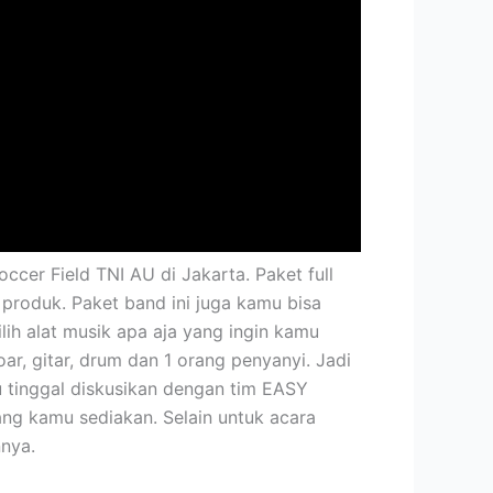
ccer Field TNI AU di Jakarta. Paket full
 produk. Paket band ini juga kamu bisa
ih alat musik apa aja yang ingin kamu
ar, gitar, drum dan 1 orang penyanyi. Jadi
tinggal diskusikan dengan tim EASY
ng kamu sediakan. Selain untuk acara
nya.