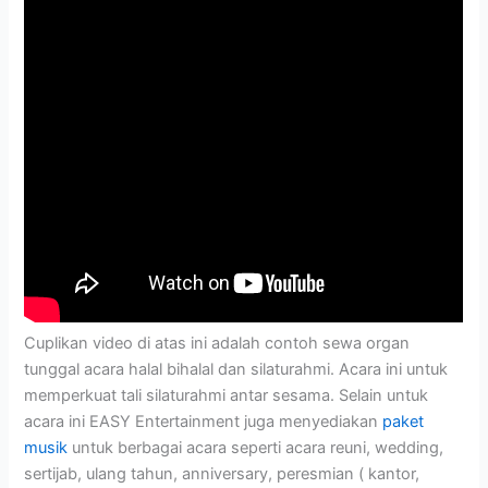
Cuplikan video di atas ini adalah contoh sewa organ
tunggal acara halal bihalal dan silaturahmi. Acara ini untuk
memperkuat tali silaturahmi antar sesama. Selain untuk
acara ini EASY Entertainment juga menyediakan
paket
musik
untuk berbagai acara seperti acara reuni, wedding,
sertijab, ulang tahun, anniversary, peresmian ( kantor,