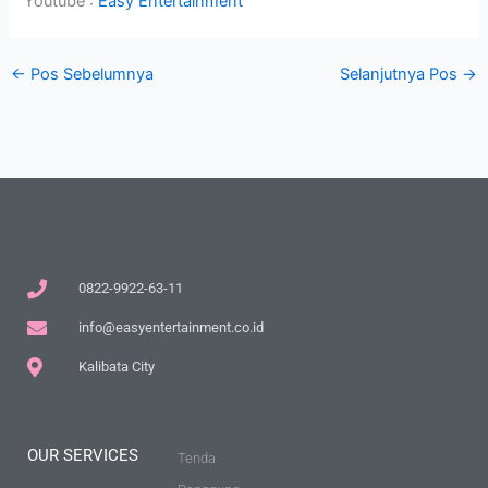
Youtube :
Easy Entertainment
←
Pos Sebelumnya
Selanjutnya Pos
→
0822-9922-63-11
info@easyentertainment.co.id
Kalibata City
OUR SERVICES
Tenda