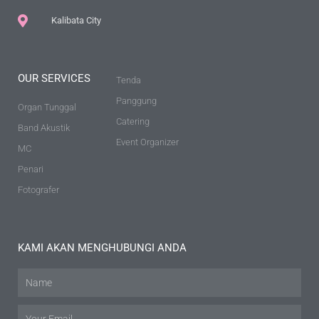
Kalibata City
OUR SERVICES
Tenda
Panggung
Organ Tunggal
Catering
Band Akustik
Event Organizer
MC
Penari
Fotografer
KAMI AKAN MENGHUBUNGI ANDA
Name
Email