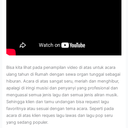
Bisa kita lihat pada penampilan video di atas untuk acara
ulang tahun di Rumah dengan sewa organ tunggal sebagai
hiburan. Acara di atas sangat seru, meriah dan menghibur,
apalagi di iringi musisi dan penyanyi yang profesional dan
menguasai semua jenis lagu dan semua jenis aliran musik.
Sehingga klien dan tamu undangan bisa request lagu
favoritnya atau sesuai dengan tema acara. Seperti pada
acara di atas klien reques lagu lawas dan lagu pop seru
yang sedang populer.