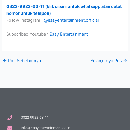
0822-9922-63-11 (klik di sini untuk whatsapp atau catat
nomor untuk telepon)
Follow Instagram :
@easyentertainment.official
Subscribed Youtube :
Easy Entertainment
←
Pos Sebelumnya
Selanjutnya Pos
→
0822-9922-63-11
info@easyentertainment.co.id