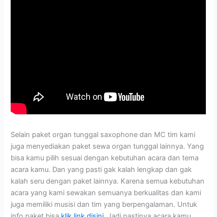
Selain paket organ tunggal saxophone dan MC tim kami
juga menyediakan paket sewa organ tunggal lainnya. Yang
bisa kamu pilih sesuai dengan kebutuhan acara dan tema
acara kamu. Dan yang pasti gak kalah lengkap dan gak
kalah seru dengan paket lainnya. Karena semua kebutuhan
acara yang kami sewakan semuanya berkualitas dan kami
juga memiliki musisi dan tim yang berpengalaman. Untuk
info paket bisa
klik link disini
. Jadi pastinya acara kamu