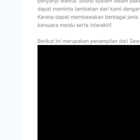
penyanyi wanita. Sound system dalam paket
dapat meminta tambahan dari kami dengan 
Karena dapat membawakan berbagai jenis l
bersuara merdu serta interaktif.
Berikut ini merupakan penampilan dari Se