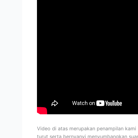
Video di atas merupakan penampilan kami
turut serta bernyanyi menyumbangkan suara