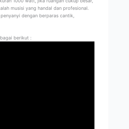
kuran 1000 watt, jika ruangan cukup besar,
ah musisi yang handal dan profesional.
penyanyi dengan berparas cantik,
agai berikut :