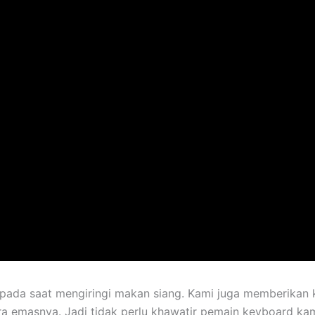
 pada saat mengiringi makan siang. Kami juga memberikan
 emasnya. Jadi tidak perlu khawatir pemain keyboard kami 