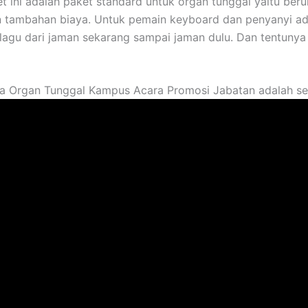
 ini adalah paket standard untuk organ tunggal yaitu beru
tambahan biaya. Untuk pemain keyboard dan penyanyi adal
agu dari jaman sekarang sampai jaman dulu. Dan tentunya 
wa Organ Tunggal Kampus Acara Promosi Jabatan adalah seb