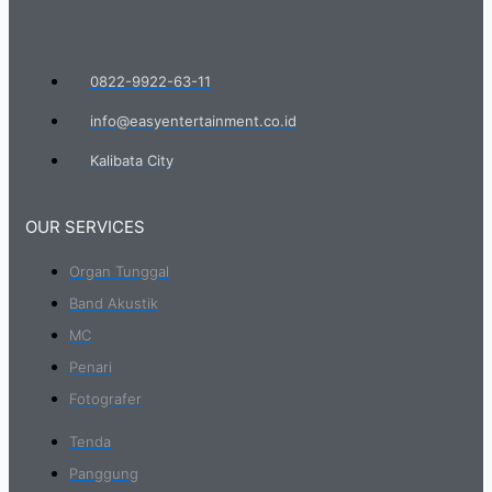
0822-9922-63-11
info@easyentertainment.co.id
Kalibata City
OUR SERVICES
Organ Tunggal
Band Akustik
MC
Penari
Fotografer
Tenda
Panggung