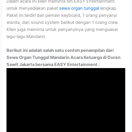
Dalam acara ini klien meminta tim EASY Entertainment
untuk menyediakan paket
sewa organ tunggal
lengkap.
Paket ini terdiri dari pemain keyboard, 1 orang penyanyi
wanita, dan sound system berikut dengan 1 orang crew.
Klien juga meminta untuk penyanyinya yang menguasai
lagu-lagu Mandarin.
Berikut ini adalah salah satu contoh penampilan dari
Sewa Organ Tunggal Mandarin Acara Keluarga di Duren
Sawit Jakarta bersama EASY Entertainment :