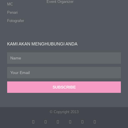
Event Organizer
MC
Penari
Fotografer
KAMI AKAN MENGHUBUNGI ANDA
Name
Email
SUBSCRIBE
© Copyright 2013
T
F
D
Y
P
M
w
a
r
o
i
e