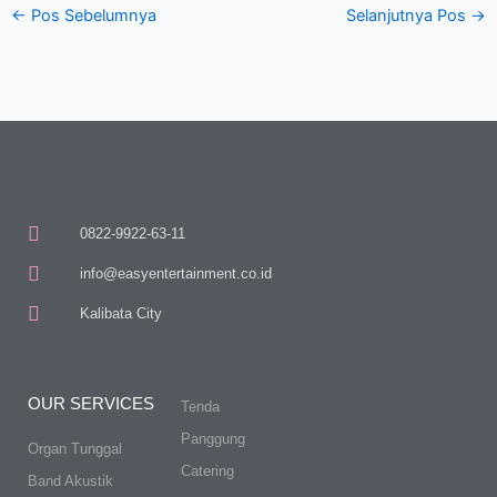
←
Pos Sebelumnya
Selanjutnya Pos
→
0822-9922-63-11
info@easyentertainment.co.id
Kalibata City
OUR SERVICES
Tenda
Panggung
Organ Tunggal
Catering
Band Akustik