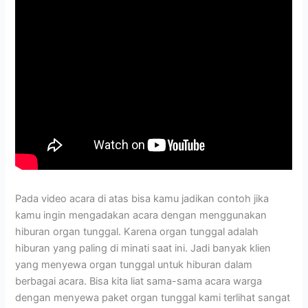
Pada video acara di atas bisa kamu jadikan contoh jika
kamu ingin mengadakan acara dengan menggunakan
hiburan organ tunggal. Karena organ tunggal adalah
hiburan yang paling di minati saat ini. Jadi banyak klien
yang menyewa organ tunggal untuk hiburan dalam
berbagai acara. Bisa kita liat sama-sama acara warga
dengan menyewa paket organ tunggal kami terlihat sangat