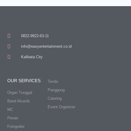
0822-9922-63-11
info@easyentertainment.co.id
Kalibata City
OUR SERVICES
Tenda
Panggung
Organ Tunggal
Catering
Band Akustik
Event Organizer
MC
Penari
Fotografer