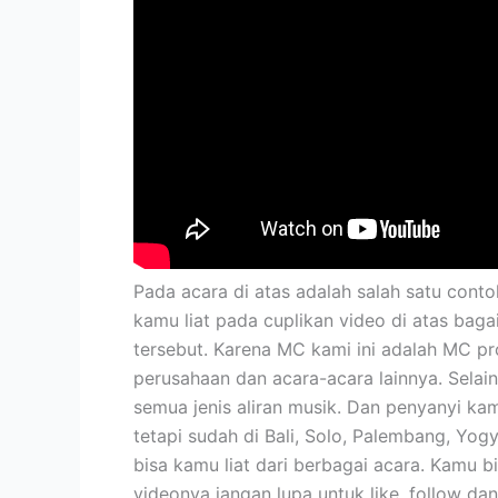
Pada acara di atas adalah salah satu con
kamu liat pada cuplikan video di atas ba
tersebut. Karena MC kami ini adalah MC pro
perusahaan dan acara-acara lainnya. Selai
semua jenis aliran musik. Dan penyanyi ka
tetapi sudah di Bali, Solo, Palembang, Yog
bisa kamu liat dari berbagai acara. Kamu b
videonya jangan lupa untuk like, follow d