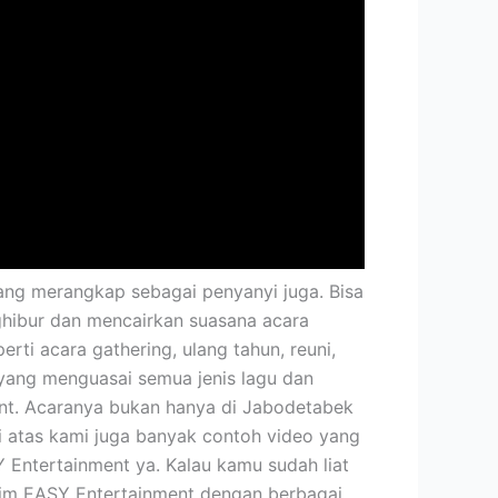
ang merangkap sebagai penyanyi juga. Bisa
hibur dan mencairkan suasana acara
ti acara gathering, ulang tahun, reuni,
 yang menguasai semua jenis lagu dan
ment. Acaranya bukan hanya di Jabodetabek
 di atas kami juga banyak contoh video yang
Y Entertainment ya. Kalau kamu sudah liat
 tim EASY Entertainment dengan berbagai