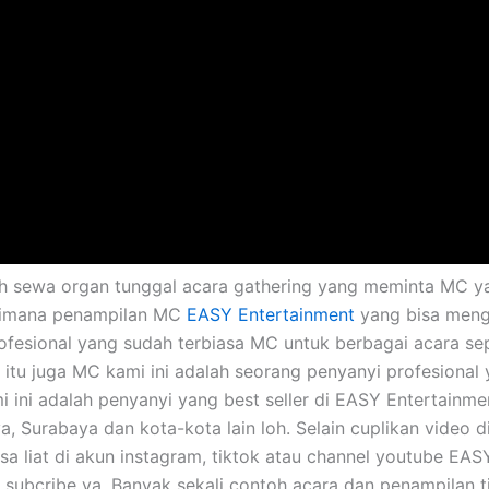
toh sewa organ tunggal acara gathering yang meminta MC y
gaimana penampilan MC
EASY Entertainment
yang bisa meng
fesional yang sudah terbiasa MC untuk berbagai acara seper
n itu juga MC kami ini adalah seorang penyanyi profesional
mi ini adalah penyanyi yang best seller di EASY Entertain
ya, Surabaya dan kota-kota lain loh. Selain cuplikan video
isa liat di akun instagram, tiktok atau channel youtube EAS
an subcribe ya. Banyak sekali contoh acara dan penampilan