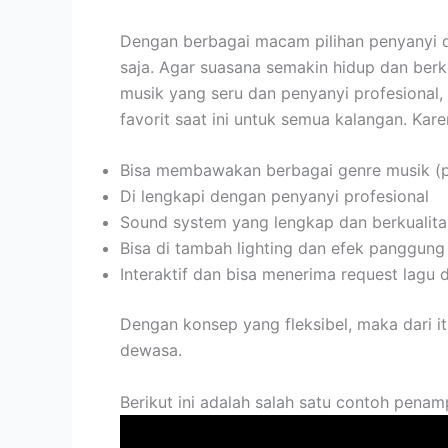
Dengan berbagai macam pilihan penyanyi da
saja. Agar suasana semakin hidup dan berke
musik yang seru dan penyanyi profesional,
favorit saat ini untuk semua kalangan. Kare
Bisa membawakan berbagai genre musik (pop
Di lengkapi dengan penyanyi profesional
Sound system yang lengkap dan berkualita
Bisa di tambah lighting dan efek panggung
Interaktif dan bisa menerima request lagu 
Dengan konsep yang fleksibel, maka dari i
dewasa.
Berikut ini adalah salah satu contoh pen