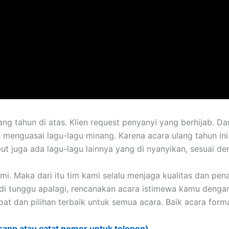
lang tahun di atas. Klien request penyanyi yang berhijab. D
enguasai lagu-lagu minang. Karena acara ulang tahun ini 
ut juga ada lagu-lagu lainnya yang di nyanyikan, sesuai de
mi. Maka dari itu tim kami selalu menjaga kualitas dan pen
di tunggu apalagi, rencanakan acara istimewa kamu denga
at dan pilihan terbaik untuk semua acara. Baik acara form
sapp atau catat nomor untuk telepon)