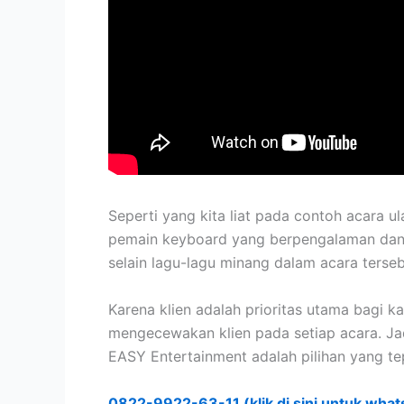
Seperti yang kita liat pada contoh acara u
pemain keyboard yang berpengalaman dan m
selain lagu-lagu minang dalam acara terseb
Karena klien adalah prioritas utama bagi ka
mengecewakan klien pada setiap acara. Ja
EASY Entertainment adalah pilihan yang tep
0822-9922-63-11 (klik di sini untuk what