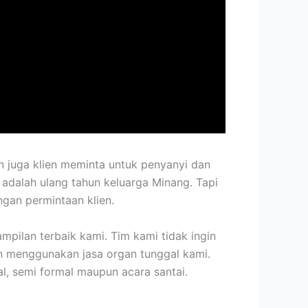
an juga klien meminta untuk penyanyi dan
adalah ulang tahun keluarga Minang. Tapi
ngan permintaan klien.
ampilan terbaik kami. Tim kami tidak ingin
n menggunakan jasa organ tunggal kami.
al, semi formal maupun acara santai.