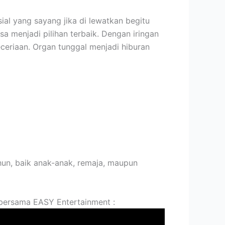
ial yang sayang jika di lewatkan begitu
a menjadi pilihan terbaik. Dengan iringan
eceriaan. Organ tunggal menjadi hiburan
hun, baik anak-anak, remaja, maupun
 bersama EASY Entertainment :