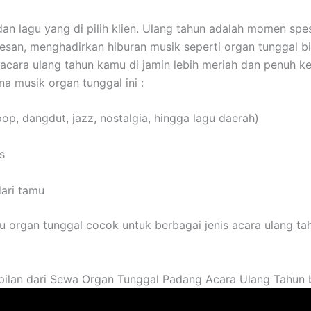
n lagu yang di pilih klien. Ulang tahun adalah momen spes
san, menghadirkan hiburan musik seperti organ tunggal bis
 acara ulang tahun kamu di jamin lebih meriah dan penuh k
na musik organ tunggal ini :
, dangdut, jazz, nostalgia, hingga lagu daerah)
s
dari tamu
tu organ tunggal cocok untuk berbagai jenis acara ulang ta
ampilan dari Sewa Organ Tunggal Padang Acara Ulang Tahun