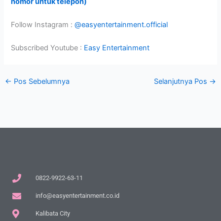
nomor untuk telepon)
Follow Instagram :
@easyentertainment.official
Subscribed Youtube :
Easy Entertainment
←
Pos Sebelumnya
Selanjutnya Pos
→
0822-9922-63-11
info@easyentertainment.co.id
Kalibata City