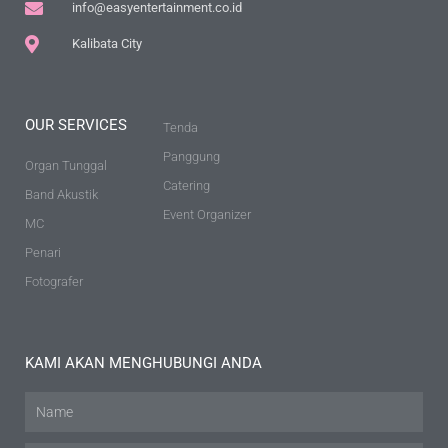
info@easyentertainment.co.id
Kalibata City
OUR SERVICES
Tenda
Panggung
Organ Tunggal
Catering
Band Akustik
Event Organizer
MC
Penari
Fotografer
KAMI AKAN MENGHUBUNGI ANDA
Name