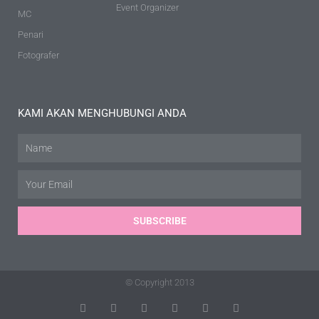
Event Organizer
MC
Penari
Fotografer
KAMI AKAN MENGHUBUNGI ANDA
Name
Email
SUBSCRIBE
© Copyright 2013
T
F
D
Y
P
M
w
a
r
o
i
e