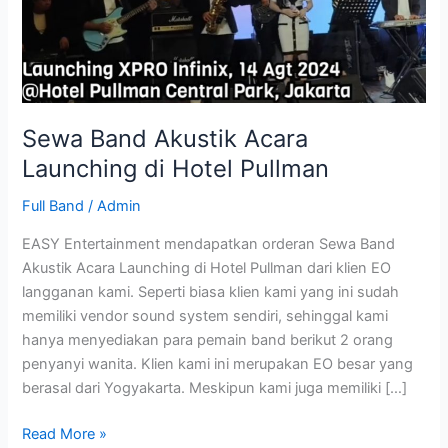
Hotel
Pullman
Sewa Band Akustik Acara
Launching di Hotel Pullman
Full Band
/
Admin
EASY Entertainment mendapatkan orderan Sewa Band
Akustik Acara Launching di Hotel Pullman dari klien EO
langganan kami. Seperti biasa klien kami yang ini sudah
memiliki vendor sound system sendiri, sehinggal kami
hanya menyediakan para pemain band berikut 2 orang
penyanyi wanita. Klien kami ini merupakan EO besar yang
berasal dari Yogyakarta. Meskipun kami juga memiliki […]
Read More »