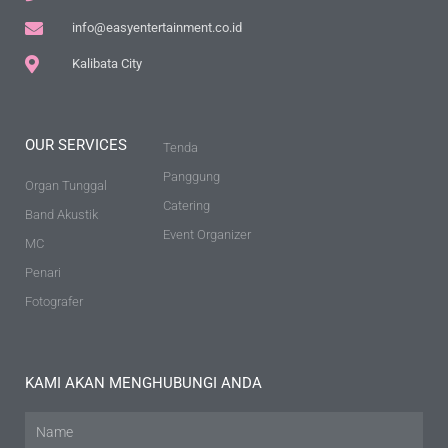
info@easyentertainment.co.id
Kalibata City
OUR SERVICES
Tenda
Panggung
Organ Tunggal
Catering
Band Akustik
Event Organizer
MC
Penari
Fotografer
KAMI AKAN MENGHUBUNGI ANDA
Name