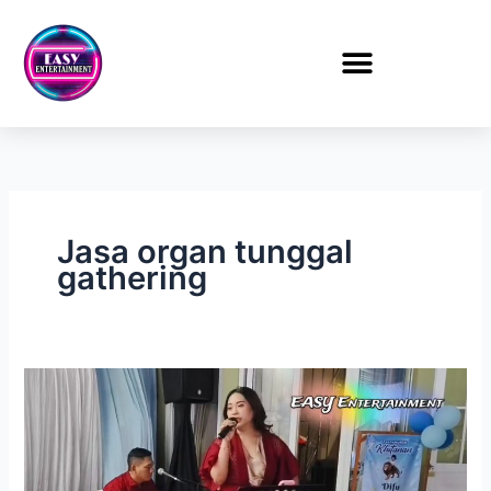
Lewati
ke
konten
Jasa organ tunggal
gathering
Sewa
Organ
Tunggal
Khitanan
di