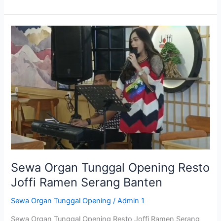
Sewa
Organ
Tunggal
Opening
Resto
Joffi
Ramen
Serang
Banten
Sewa Organ Tunggal Opening Resto
Joffi Ramen Serang Banten
Sewa Organ Tunggal Opening
/
Admin 1
Sewa Organ Tunggal Opening Resto Joffi Ramen Serang