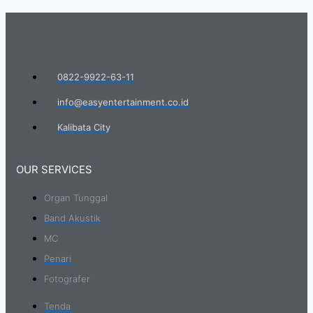
0822-9922-63-11
info@easyentertainment.co.id
Kalibata City
OUR SERVICES
Organ Tunggal
Band Akustik
MC
Penari
Fotografer
Tenda