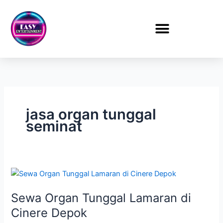
Lewati
ke
konten
jasa organ tunggal
seminat
Sewa
Organ
Sewa Organ Tunggal Lamaran di
Tunggal
Lamaran
Cinere Depok
di