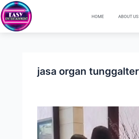
Lewati
ke
HOME
ABOUT US
konten
jasa organ tunggalte
Sewa
Organ
Tunggal
Alam