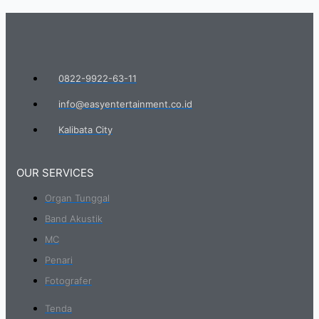
0822-9922-63-11
info@easyentertainment.co.id
Kalibata City
OUR SERVICES
Organ Tunggal
Band Akustik
MC
Penari
Fotografer
Tenda