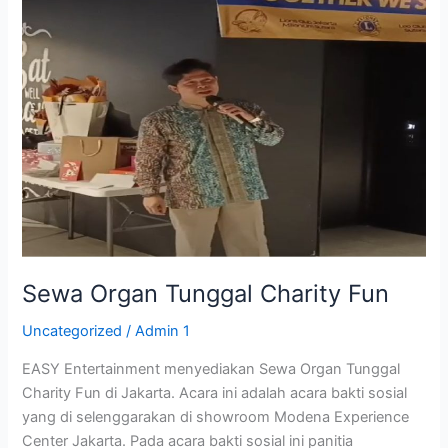
Sewa
Organ
Tunggal
Charity
Fun
Sewa Organ Tunggal Charity Fun
Uncategorized
/
Admin 1
EASY Entertainment menyediakan Sewa Organ Tunggal
Charity Fun di Jakarta. Acara ini adalah acara bakti sosial
yang di selenggarakan di showroom Modena Experience
Center Jakarta. Pada acara bakti sosial ini panitia