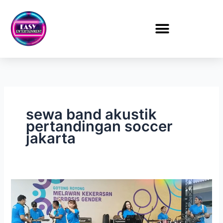
Lewati
ke
konten
sewa band akustik
pertandingan soccer
jakarta
Sewa
Band
Akustik
Pertandingan