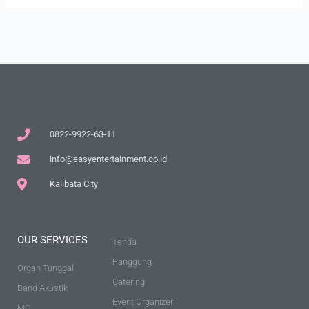
0822-9922-63-11
info@easyentertainment.co.id
Kalibata City
OUR SERVICES
Tenda
Panggung
Organ Tunggal
Catering
Band Akustik
Event Organizer
MC