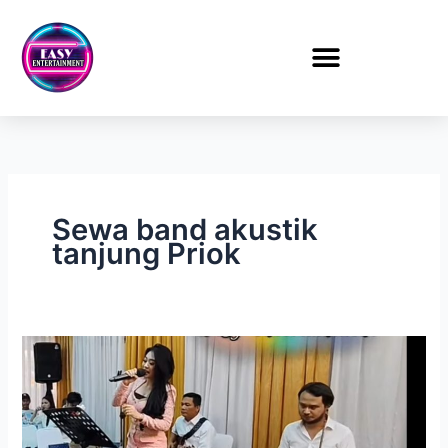
Lewati
ke
konten
Sewa band akustik
tanjung Priok
Sewa
Band
Akustik
Jakarta
di