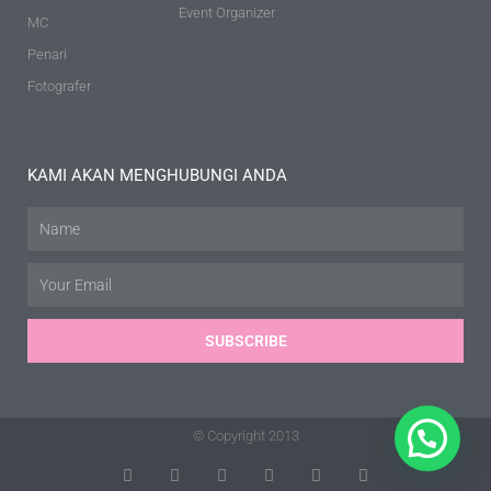
Event Organizer
MC
Penari
Fotografer
KAMI AKAN MENGHUBUNGI ANDA
Name
Email
SUBSCRIBE
© Copyright 2013
T
F
D
Y
P
M
w
a
r
o
i
e