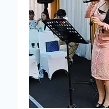
di
Tanjung
Priok