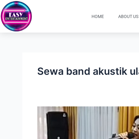
Lewati
ke
HOME
ABOUT US
konten
Sewa band akustik u
Sewa
Band
Akustik
Jakarta