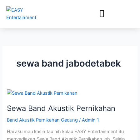
Lewati
ke
konten
sewa band jabodetabek
Sewa
Band
Sewa Band Akustik Pernikahan
Akustik
Pernikahan
Band Akustik Pernikahan Gedung
/
Admin 1
Hai aku mau kasih tau nih kalau EASY Entertainment itu
menyediakan Sewa Band Akustik Pernikahan loh. Selain