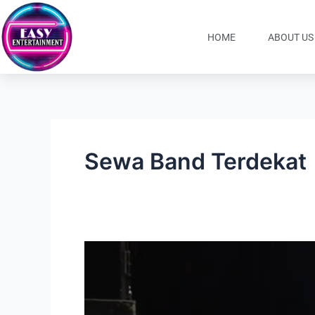
Lewati
ke
HOME
ABOUT US
konten
Sewa Band Terdekat
Sewa
Band
Akustik
Acara