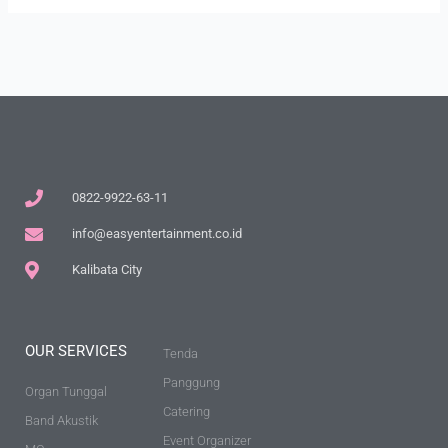
0822-9922-63-11
info@easyentertainment.co.id
Kalibata City
OUR SERVICES
Tenda
Panggung
Organ Tunggal
Catering
Band Akustik
Event Organizer