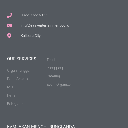
0822-9922-63-11
info@easyentertainment.co.id
Kalibata City
OUR SERVICES
Tenda
Panggung
Organ Tunggal
Catering
Band Akustik
Event Organizer
MC
Penari
Fotografer
KAMI AKAN MENGHUBUNGI ANDA