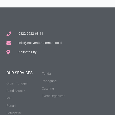
0822-9922-63-11
info@easyentertainment.co.id
Kalibata City
OUR SERVICES
Tenda
Panggung
Organ Tunggal
Catering
Band Akustik
Event Organizer
MC
Penari
Fotografer