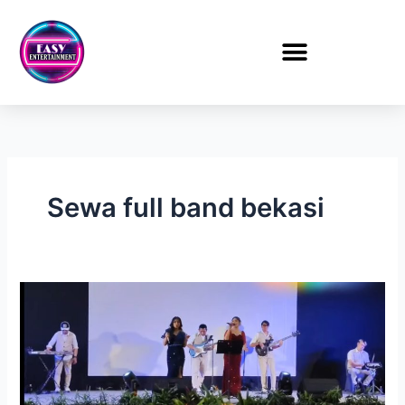
Lewati
ke
konten
Sewa full band bekasi
Sewa
Full
Band
Dinner
PT
Yakult