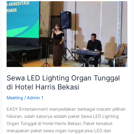
Sewa
LED
Lighting
Organ
Tunggal
di
Hotel
Harris
Bekasi
Sewa LED Lighting Organ Tunggal
di Hotel Harris Bekasi
Meeting
/
Admin 1
EASY Entertainment menyediakan berbagai macam pilihan
hiburan, salah satunya adalah paket Sewa LED Lighting
Organ Tunggal di Hotel Harris Bekasi. Paket tersebut
merupakan paket sewa organ tunggal plus LED dan