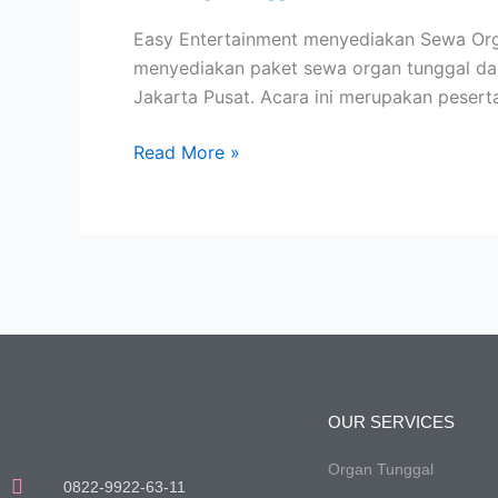
Reuni
Easy Entertainment menyediakan Sewa Orga
di
menyediakan paket sewa organ tunggal dal
Kemayoran
Jakarta Pusat. Acara ini merupakan pesert
Read More »
OUR SERVICES
Organ Tunggal
0822-9922-63-11