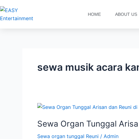
Lewati
ke
HOME
ABOUT US
konten
sewa musik acara ka
Sewa
Organ
Sewa Organ Tunggal Arisa
Tunggal
Arisan
Sewa organ tunggal Reuni
/
Admin
dan