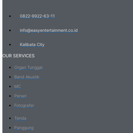
0822-9922-63-11
info@easyentertainment.co.id
Kalibata City
OUR SERVICES
Organ Tunggal
Band Akustik
MC
Penari
Fotografer
Tenda
Panggung