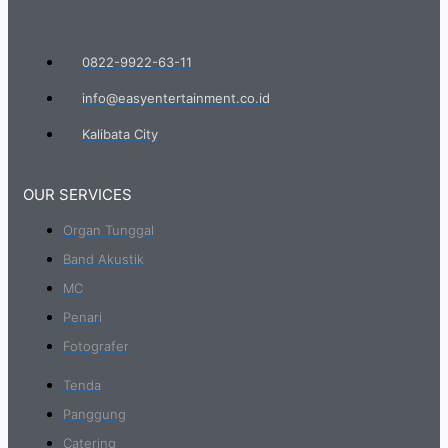
0822-9922-63-11
info@easyentertainment.co.id
Kalibata City
OUR SERVICES
Organ Tunggal
Band Akustik
MC
Penari
Fotografer
Tenda
Panggung
Catering