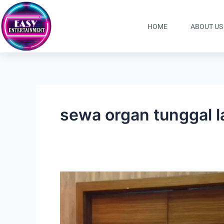
Lewati
ke
HOME
ABOUT US
konten
sewa organ tunggal l
Sewa
Organ
Tunggal
Lagu