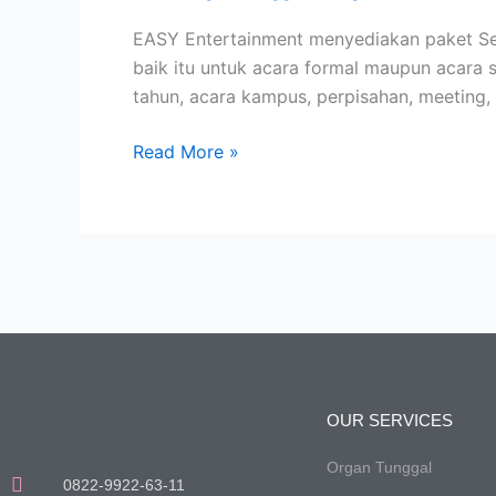
Kemang
EASY Entertainment menyediakan paket Sew
Jakarta
baik itu untuk acara formal maupun acara 
tahun, acara kampus, perpisahan, meeting, 
Read More »
OUR SERVICES
Organ Tunggal
0822-9922-63-11