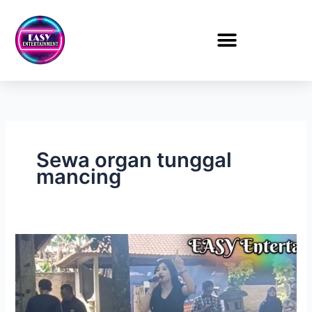
Lewati
ke
konten
Sewa organ tunggal
mancing
Sewa
Organ
Tunggal
Mancing
di