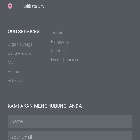
Kalibata City
OUR SERVICES
Tenda
Panggung
Organ Tunggal
Catering
Band Akustik
Event Organizer
MC
Penari
Fotografer
KAMI AKAN MENGHUBUNGI ANDA
Name
Email