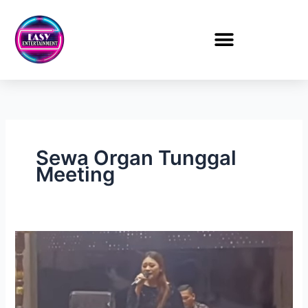
Lewati
ke
konten
Sewa Organ Tunggal
Meeting
Sewa
Organ
Tunggal
Bimtek
DPRD