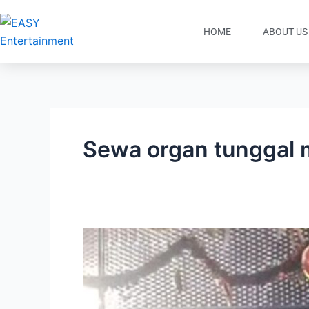
Lewati
ke
HOME
ABOUT US
konten
Sewa organ tunggal
Sewa
Organ
Tunggal
Premium
Private