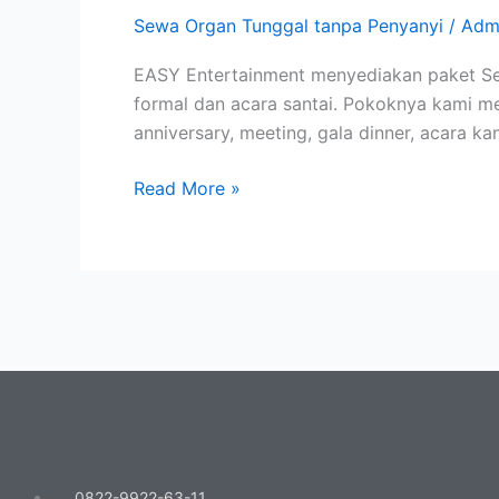
Alam
Sewa Organ Tunggal tanpa Penyanyi
/
Adm
Sutra
Tanpa
EASY Entertainment menyediakan paket Sew
Penyanyi
formal dan acara santai. Pokoknya kami m
anniversary, meeting, gala dinner, acara ka
Read More »
0822-9922-63-11