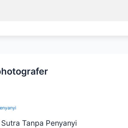
photografer
Sutra Tanpa Penyanyi