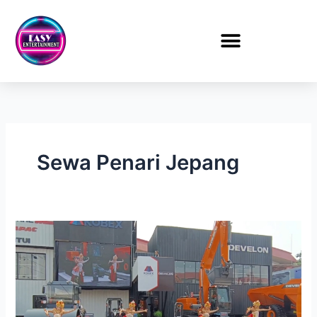
Lewati
ke
konten
Sewa Penari Jepang
Sewa
Penari
Kontemporer