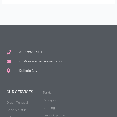
0822-9922-63-11
info@easyentertainment.co.id
Kalibata City
OUR SERVICES
Tenda
Panggung
Organ Tunggal
Catering
Band Akustik
Event Organizer