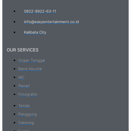
0822-9922-63-11
info@easyentertainment.co.id
Kalibata City
OUR SERVICES
Organ Tunggal
Band Akustik
MC
Penari
Fotografer
Tenda
Panggung
Catering