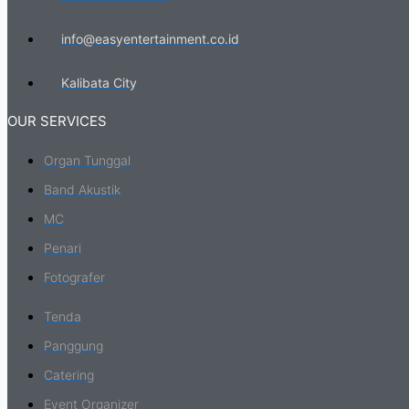
info@easyentertainment.co.id
Kalibata City
OUR SERVICES
Organ Tunggal
Band Akustik
MC
Penari
Fotografer
Tenda
Panggung
Catering
Event Organizer