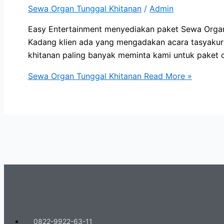
Sewa Organ Tunggal Khitanan
/
Admin
Easy Entertainment menyediakan paket Sewa Organ T
Kadang klien ada yang mengadakan acara tasyakuran
khitanan paling banyak meminta kami untuk paket 
Sewa Organ Tunggal Khitanan
Read More »
0822-9922-63-11