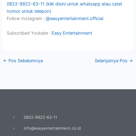
0822-9922-63-11 (klik disini untuk whatsapp atau catat
nomor untuk telepon)
Follow Instagram :
@easyentertainment.official
Subscribed Youtube :
Easy Entertainment
←
Pos Sebelumnya
Selanjutnya Pos
→
0822-9922-63-11
info@easyentertainment.co.id