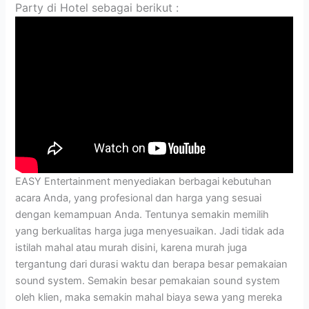
Party di Hotel sebagai berikut :
EASY Entertainment menyediakan berbagai kebutuhan
acara Anda, yang profesional dan harga yang sesuai
dengan kemampuan Anda. Tentunya semakin memilih
yang berkualitas harga juga menyesuaikan. Jadi tidak ada
istilah mahal atau murah disini, karena murah juga
tergantung dari durasi waktu dan berapa besar pemakaian
sound system. Semakin besar pemakaian sound system
oleh klien, maka semakin mahal biaya sewa yang mereka