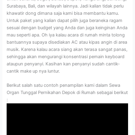
Surabaya, Bali, dan wilayah lainnya. Jadi kalian tidak perlu
khawatir dong dimana saja kami bisa membantu kamu.
Untuk paket yang kalian dapat pilih juga beraneka ragam
sesuai dengan budget yang Anda dan juga keinginan Anda
mau seperti apa. Oh iya kalau acara di rumah minta tolong
bantuannya supaya disediakan AC atau kipas angin di area
musik. Karena kalau acara siang akan terasa sangat panas,
sehingga akan mengurangi konsentrasi pemain keyboard
ataupun penyanyi. Kasihan kan penyanyi sudah cantik-
cantik make up nya luntur.
Berikut salah satu contoh penampilan kami dalam Sewa
Organ Tunggal Pernikahan Depok di Rumah sebagai berikut
: