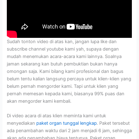
Sudah tonton video di atas kan, jangan lupa like dan
subscribe channel youtube kami yah, supaya dengan
mudah menemukan acara-acara kami lainnya. Soalnya
jaman sekarang kan butuh pembuktian bukan hanya
omongan saja. Kami bilang kami profesional dan bagus
belum tentu kalian langsung percaya untuk klien-klien yang
belum pernah mengorder kami. Tapi untuk klien yang
pernah memesan kepada kami, biasanya 99% puas dan
akan mengorder kami kembali.
Di video acara di atas klien meminta kami untuk
menyediakan
paket organ tunggal lengkap
. Paket tersebut
ada penambahan waktu dari 2 jam menjadi 6 jam, sehingga
akan ada penambahan biaya tentunya. Paket organ