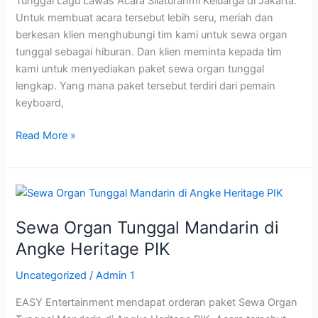
Tunggal Lagu Lawas Acara Silaturahmi Keluarga di Jakarta.
Untuk membuat acara tersebut lebih seru, meriah dan
berkesan klien menghubungi tim kami untuk sewa organ
tunggal sebagai hiburan. Dan klien meminta kepada tim
kami untuk menyediakan paket sewa organ tunggal
lengkap. Yang mana paket tersebut terdiri dari pemain
keyboard,
Read More »
Sewa
Organ
Sewa Organ Tunggal Mandarin di
Tunggal
Mandarin
Angke Heritage PIK
di
Uncategorized
/
Admin 1
Angke
Heritage
EASY Entertainment mendapat orderan paket Sewa Organ
PIK