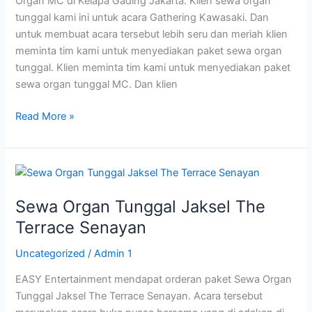
Organ MC di Kelapa Gading Jakarta. Klien sewa organ
tunggal kami ini untuk acara Gathering Kawasaki. Dan
untuk membuat acara tersebut lebih seru dan meriah klien
meminta tim kami untuk menyediakan paket sewa organ
tunggal. Klien meminta tim kami untuk menyediakan paket
sewa organ tunggal MC. Dan klien
Read More »
Sewa
Organ
Sewa Organ Tunggal Jaksel The
Tunggal
Jaksel
Terrace Senayan
The
Uncategorized
/
Admin 1
Terrace
Senayan
EASY Entertainment mendapat orderan paket Sewa Organ
Tunggal Jaksel The Terrace Senayan. Acara tersebut