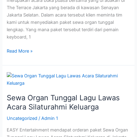
merupakan acara buka puasa bersama yang di adakan di
The Terrace Jakarta yang berada di kawasan Senayan
Jakarta Selatan. Dalam acara tersebut klien meminta tim
kami untuk menyediakan paket sewa organ tunggal
lengkap. Yang mana paket tersebut terdiri dari pemain
keyboard, 1
Read More »
Sewa
Organ
Tunggal
Sewa Organ Tunggal Lagu Lawas
Lagu
Lawas
Acara Silaturahmi Keluarga
Acara
Uncategorized
/
Admin 1
Silaturahmi
Keluarga
EASY Entertainment mendapat orderan paket Sewa Organ