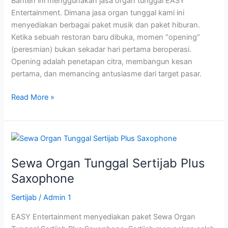
Banten ini menggunakan jasa organ tunggal EASY
Entertainment. Dimana jasa organ tunggal kami ini
menyediakan berbagai paket musik dan paket hiburan.
Ketika sebuah restoran baru dibuka, momen “opening”
(peresmian) bukan sekadar hari pertama beroperasi.
Opening adalah penetapan citra, membangun kesan
pertama, dan memancing antusiasme dari target pasar.
Read More »
Sewa
Organ
Sewa Organ Tunggal Sertijab Plus
Tunggal
Sertijab
Saxophone
Plus
Sertijab
/
Admin 1
Saxophone
EASY Entertainment menyediakan paket Sewa Organ