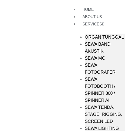
Lewati
HOME
ke
konten
ABOUT US
SERVICES
ORGAN TUNGGAL
SEWA BAND
AKUSTIK
SEWA MC
SEWA
FOTOGRAFER
SEWA
FOTOBOOTH /
SPINNER 360 /
SPINNER AI
SEWA TENDA,
STAGE, RIGGING,
SCREEN LED
SEWA LIGHTING