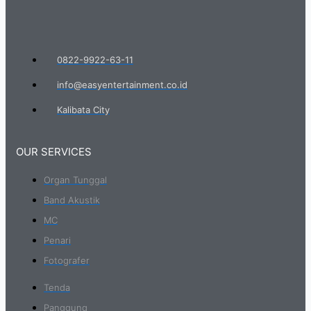
0822-9922-63-11
info@easyentertainment.co.id
Kalibata City
OUR SERVICES
Organ Tunggal
Band Akustik
MC
Penari
Fotografer
Tenda
Panggung